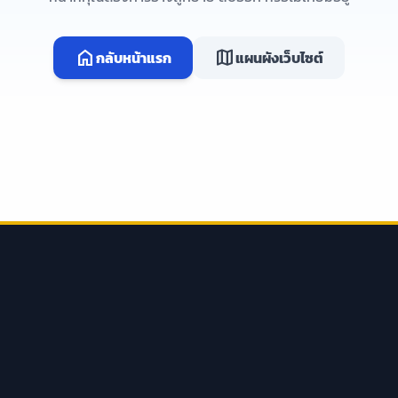
home
map
กลับหน้าแรก
แผนผังเว็บไซต์