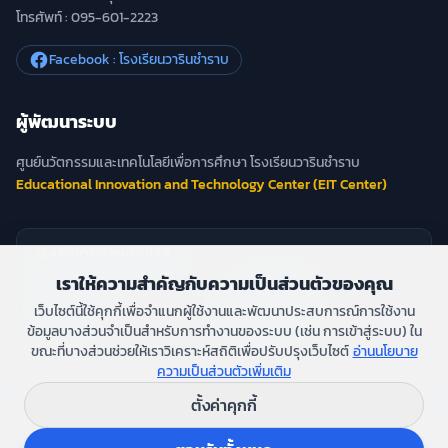
โทรศัพท์ : 095-601-2223
Facebook : โรงเรียนวารินชำราบ
ผู้พัฒนาระบบ
ศูนย์นวัตกรรมและเทคโนโลยีเพื่อการศึกษา โรงเรียนวารินชำราบ
Educational Innovation and Technology Center (EIT Center)
monitoring
สถิติการเข้าชมเว็บไซต์
เราให้ความสำคัญกับความเป็นส่วนตัวของคุณ
วันนี้
0
สัปดาห์นี้
0
today
view_week
เว็บไซต์นี้ใช้คุกกี้เพื่อจำแนกผู้ใช้งานและพัฒนาประสบการณ์การใช้งาน
เดือนนี้
0
ทั้งหมด
0
ข้อมูลบางส่วนจำเป็นสำหรับการทำงานของระบบ (เช่น การเข้าสู่ระบบ) ใน
calendar_month
public
ขณะที่บางส่วนช่วยให้เราวิเคราะห์สถิติเพื่อปรับปรุงเว็บไซต์
อ่านนโยบาย
ความเป็นส่วนตัวเพิ่มเติม
ตั้งค่าคุกกี้
แผนผังเว็บไซต์
ข้อตกลงการใช้งาน
นโยบายความเป็นส่วนตัว
นโยบายความปลอดภัย
map