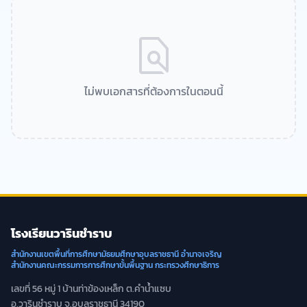
find_in_page
ไม่พบเอกสารที่ต้องการในตอนนี้
โรงเรียนวารินชำราบ
สำนักงานเขตพื้นที่การศึกษามัธยมศึกษาอุบลราชธานี อำนาจเจริญ
สำนักงานคณะกรรมการการศึกษาขั้นพื้นฐาน กระทรวงศึกษาธิการ
เลขที่ 56 หมู่ 1 บ้านท่าข้องเหล็ก ต.คำน้ำแซบ
อ.วารินชำราบ จ.อุบลราชธานี 34190